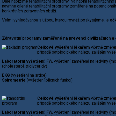
Dále nabízíme rehabilitační programy. Na náplni rehabilitačního 
navrhne cílené rehabilitační programy zaměřené na potencionáln
konkrétních zdravotních obtíží.
Velmi vyhledávanou službou, kterou rovněž poskytujeme, je
oč
Zdravotní programy zaměřené na prevenci civilizačních 
Celkové vyšetření lékařem
včetně změřen
případě patologického nálezu zajištění vyšet
Laboratorní vyšetření:
FW, vyšetření zaměřená na ledviny (moč, 
(cholesterol, triglyceridy)
EKG
(vyšetření na srdce)
Spirometrie
(vyšetření plicních funkcí)
Celkové vyšetření lékařem
včetně změřen
případě patologického nálezu zajištění vyšet
Laboratorní vyšetření:
FW, vyšetření zaměřená na ledviny (moč,