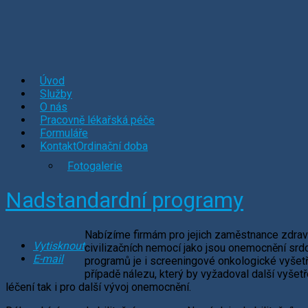
Úvod
Služby
O nás
Pracovně lékařská péče
Formuláře
Kontakt
Ordinační doba
Fotogalerie
Nadstandardní programy
Nabízíme firmám pro jejich zaměstnance zdravo
Vytisknout
civilizačních nemocí jako jsou onemocnění srd
E-mail
programů je i screeningové onkologické vyšetře
případě nálezu, který by vyžadoval další vyšetř
léčení tak i pro další vývoj onemocnění.