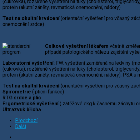
(cukrovka), rozšířené vyšetření na tuky (cholesterol, triglycerid
protein (akutní záněty, revmatická onemocnění, nádory)
Test na okultní krvácení
(orientační vyšetření pro včasný zác
onemocnění srdce)
Celkové vyšetření lékařem
včetně změřen
případě patologického nálezu zajištění vyšet
Laboratorní vyšetření:
FW, vyšetření zaměřená na ledviny (moč,
(cukrovka), rozšířené vyšetření na tuky (cholesterol, triglycerid
protein (akutní záněty, revmatická onemocnění, nádory), PSA u m
Test na okultní krvácení
(orientační vyšetření pro včasný zác
Spirometrie
( plicní funkce)
RTG srdce a plic
Ergometrické vyšetření
( zátěžové ekg k časnému záchytu o
Ultrazvuk břicha
Předchozí
Další